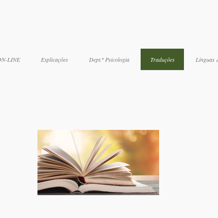
 ON-LINE
Explicações
Dept.º Psicologia
Traduções
Línguas 