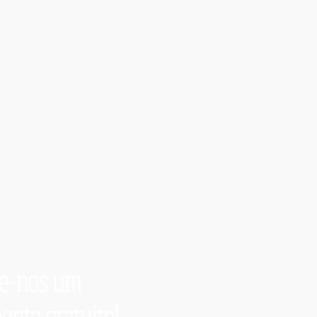
ite-nos um
ento gratuito!