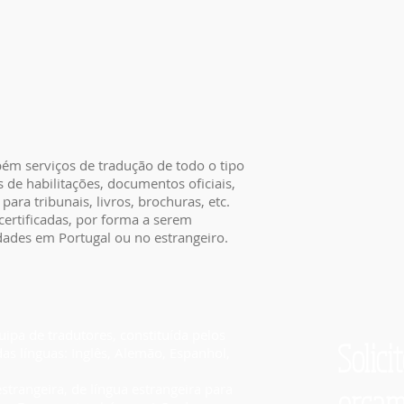
bém serviços de tradução de todo o tipo
s de habilitações, documentos oficiais,
ra tribunais, livros, brochuras, etc.
ertificadas, por forma a serem
dades em Portugal ou no estrangeiro.
ipa de tradutores, constituída pelos
Solic
as línguas: Inglês, Alemão, Espanhol,
trangeira, de língua estrangeira para
orçam