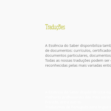
Traduções
A Essência do Saber disponibiliza tam
de documentos: currículos, certificado
documentos particulares, documentos pa
Todas as nossas traduções podem ser c
reconhecidas pelas mais variadas enti
A Essência do Saber dispõe de uma equ
melhores profissionais das mais variad
Francês, entre outras.
Traduzimos de Português para língua es