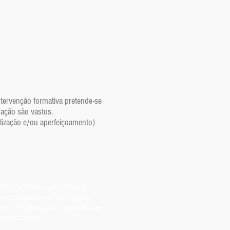
intervenção formativa pretende-se
mação são vastos.
lização e/ou aperfeiçoamento)
ação e a empregabilidade,
s empregadoras, aos ativos
os de formação ajustados e
de trabalho.