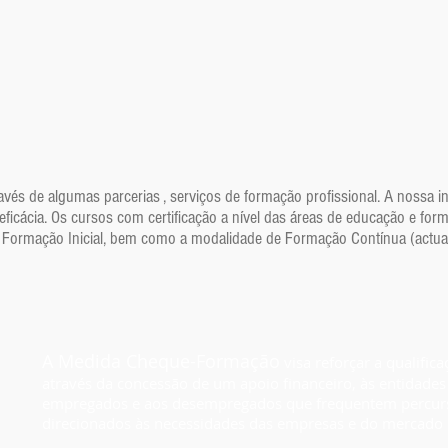
ravés de algumas parcerias , serviços de formação profissional. A nossa 
eficácia. Os cursos com certificação a nível das áreas de educação e for
de Formação Inicial, bem como a modalidade de Formação Contínua (actua
A Medida Cheque-Formação
visa reforçar a qualific
através da concessão de um apoio financeiro, às entidade
empregados e aos desempregados que frequentem percurs
direcionados às necessidades das empresas e do mercado 